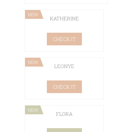
NEW
KATHERINE
CHECK IT
NEW
LEONYE
CHECK IT
NEW
FLORA