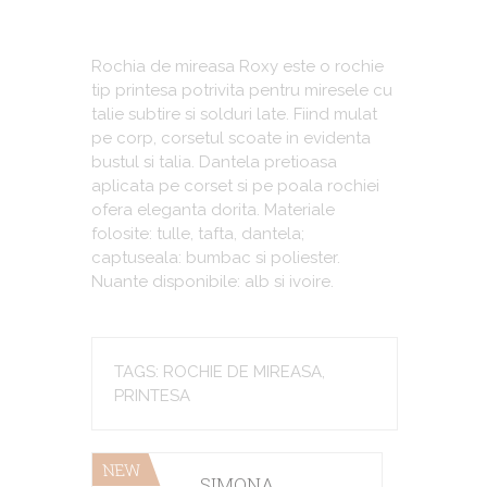
Rochia de mireasa Roxy este o rochie
tip printesa potrivita pentru miresele cu
talie subtire si solduri late. Fiind mulat
pe corp, corsetul scoate in evidenta
bustul si talia. Dantela pretioasa
aplicata pe corset si pe poala rochiei
ofera eleganta dorita. Materiale
folosite: tulle, tafta, dantela;
captuseala: bumbac si poliester.
Nuante disponibile: alb si ivoire.
TAGS: ROCHIE DE MIREASA,
PRINTESA
NEW
SIMONA