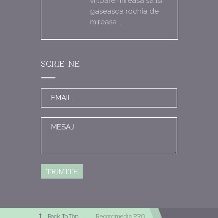
viitoare mireasa sa isi
gaseasca rochia de
mireasa...
SCRIE-NE
TRIMITE
Back To Top
Recordmedia PRO